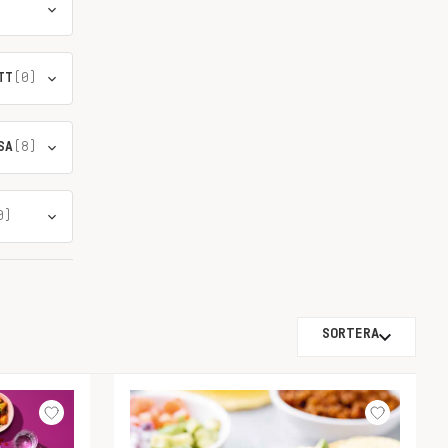
TT
(0)
SA
(8)
0)
SORTERA