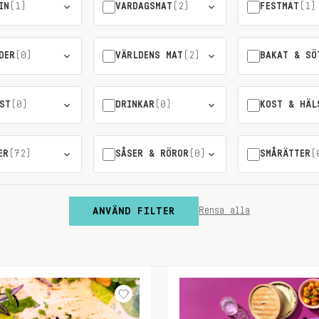
IN
(1)
VARDAGSMAT
(2)
FESTMAT
(1)
DER
(0)
VÄRLDENS MAT
(2)
BAKAT & SÖ
ST
(0)
DRINKAR
(0)
KOST & HÄL
ER
(72)
SÅSER & RÖROR
(0)
SMÅRÄTTER
(
ANVÄND FILTER
Rensa alla