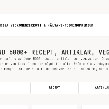
RDIGA VECKOMENYER
KOST & HÄLSA
E-TIDNING
PREMIUM
ND 5000+ RECEPT, ARTIKLAR, VE
r samling av över 5000 recept, artiklar och vegoguider! Oav
er en van kock finns här något för alla. Från enkla vardagsm
estmenyer, hittar du allt du behöver för att skapa magiska s
ALLA
RECEPT
ARTIKLA