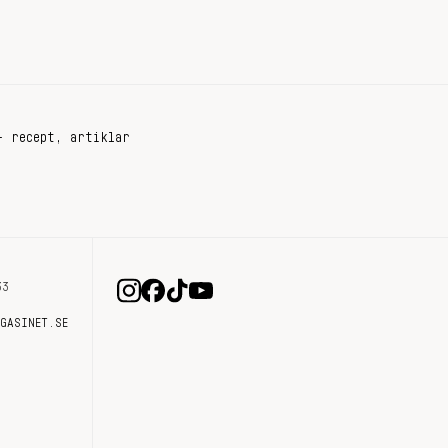
+ recept, artiklar
33
AGASINET.SE