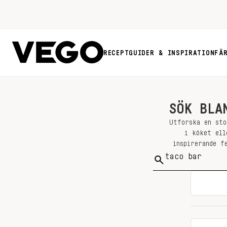
RECEPT
GUIDER & INSPIRATION
FÄ
SÖK BLA
Utforska en sto
i köket ell
inspirerande f
Sök
på: