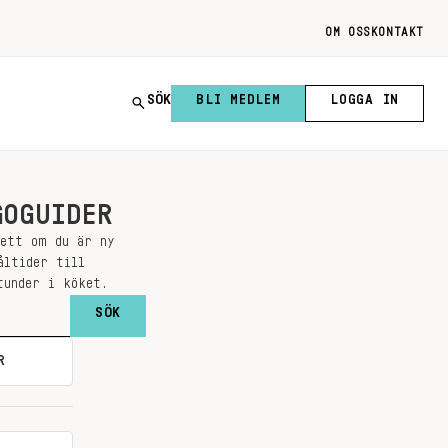
OM OSS
KONTAKT
SÖK
BLI MEDLEM
LOGGA IN
GOGUIDER
sett om du är ny
åltider till
tunder i köket.
R