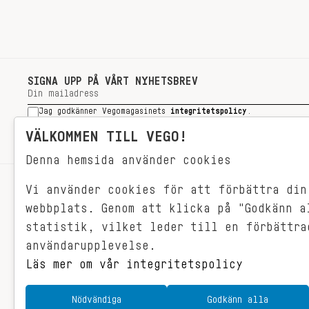
SIGNA UPP PÅ VÅRT NYHETSBREV
Jag godkänner Vegomagasinets
integritetspolicy
.
SIGNA UPP
VÄLKOMMEN TILL VEGO!
Denna hemsida använder cookies
Vi använder cookies för att förbättra din
RECEPT
webbplats. Genom att klicka på "Godkänn a
VEGONYTT
statistik, vilket leder till en förbättra
Målet med VEGO är att göra det så
VECKOMENYER
användarupplevelse.
himla enkelt för just dig att äta
vego. För vegomat är inte krångligt,
Läs mer om vår integritetspolicy
det är gjort i ett kick och smakar
fantastiskt.
Nödvändiga
Godkänn alla