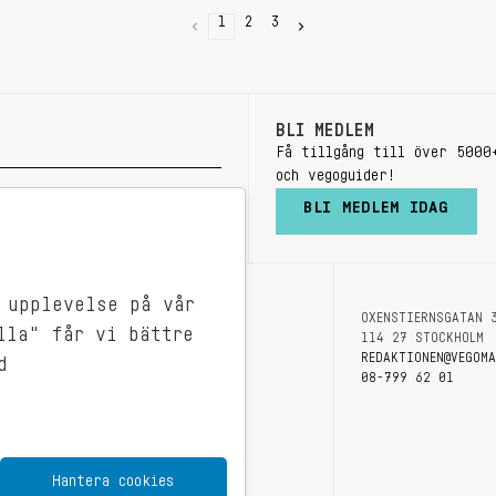
1
2
3
BLI MEDLEM
Få tillgång till över 5000
och vegoguider!
BLI MEDLEM IDAG
 upplevelse på vår
OXENSTIERNSGATAN 
OM OSS
lla" får vi bättre
114 27 STOCKHOLM
KONTAKT
REDAKTIONEN@VEGOM
d
08-799 62 01
Hantera cookies