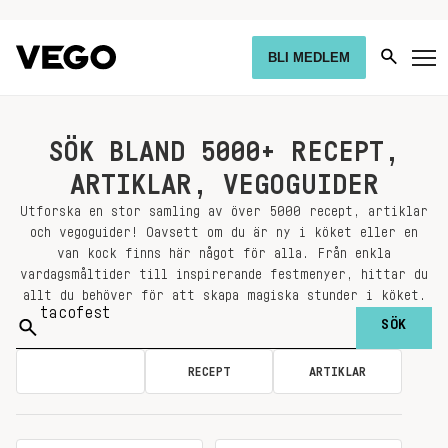
BLI MEDLEM
SÖK BLAND 5000+ RECEPT,
ARTIKLAR, VEGOGUIDER
Utforska en stor samling av över 5000 recept, artiklar
och vegoguider! Oavsett om du är ny i köket eller en
van kock finns här något för alla. Från enkla
vardagsmåltider till inspirerande festmenyer, hittar du
allt du behöver för att skapa magiska stunder i köket.
Sök
på:
ALLA
RECEPT
ARTIKLAR