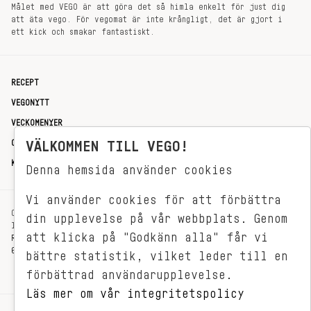
Målet med VEGO är att göra det så himla enkelt för just dig
att äta vego. För vegomat är inte krångligt, det är gjort i
ett kick och smakar fantastiskt.
RECEPT
VEGONYTT
VECKOMENYER
OM OSS
VÄLKOMMEN TILL VEGO!
KONTAKT
Denna hemsida använder cookies
Vi använder cookies för att förbättra
OXENSTIERNSGATAN 33
din upplevelse på vår webbplats. Genom
114 27 STOCKHOLM
att klicka på "Godkänn alla" får vi
REDAKTIONEN@VEGOMAGASINET.SE
08-799 62 01
bättre statistik, vilket leder till en
förbättrad användarupplevelse.
Läs mer om vår integritetspolicy