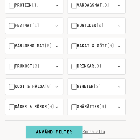
PROTEIN
(1)
VARDAGSMAT
(8)
FESTMAT
(1)
HÖGTIDER
(0)
VÄRLDENS MAT
(0)
BAKAT & SÖTT
(0)
FRUKOST
(0)
DRINKAR
(0)
KOST & HÄLSA
(0)
NYHETER
(2)
SÅSER & RÖROR
(0)
SMÅRÄTTER
(0)
ANVÄND FILTER
Rensa alla