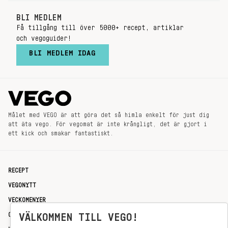
BLI MEDLEM
Få tillgång till över 5000+ recept, artiklar
och vegoguider!
BLI MEDLEM IDAG
Målet med VEGO är att göra det så himla enkelt för just dig
att äta vego. För vegomat är inte krångligt, det är gjort i
ett kick och smakar fantastiskt.
RECEPT
VEGONYTT
VECKOMENYER
OM OSS
VÄLKOMMEN TILL VEGO!