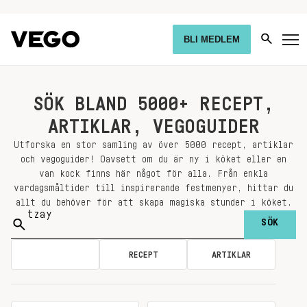
BLI MEDLEM
SÖK BLAND 5000+ RECEPT,
ARTIKLAR, VEGOGUIDER
Utforska en stor samling av över 5000 recept, artiklar
och vegoguider! Oavsett om du är ny i köket eller en
van kock finns här något för alla. Från enkla
vardagsmåltider till inspirerande festmenyer, hittar du
allt du behöver för att skapa magiska stunder i köket.
Sök
på:
ALLA
RECEPT
ARTIKLAR