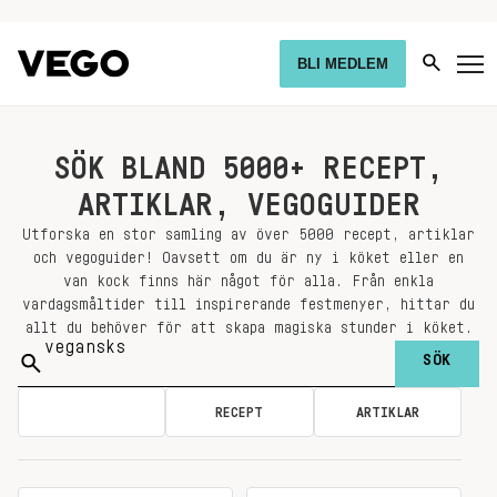
BLI MEDLEM
SÖK BLAND 5000+ RECEPT,
ARTIKLAR, VEGOGUIDER
Utforska en stor samling av över 5000 recept, artiklar
och vegoguider! Oavsett om du är ny i köket eller en
van kock finns här något för alla. Från enkla
vardagsmåltider till inspirerande festmenyer, hittar du
allt du behöver för att skapa magiska stunder i köket.
Sök
på:
ALLA
RECEPT
ARTIKLAR