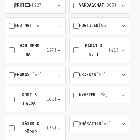
PROTEIN
(227)
VARDAGSMAT
(803)
FESTMAT
(161)
HÖGTIDER
(83)
VÄRLDENS
BAKAT &
(127)
(415)
MAT
SÖTT
FRUKOST
(62)
DRINKAR
(22)
KOST &
NYHETER
(598)
(101)
HÄLSA
SÅSER &
SMÅRÄTTER
(62)
(36)
RÖROR