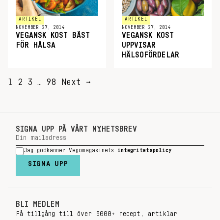
ARTIKEL
ARTIKEL
NOVEMBER 27, 2014
NOVEMBER 27, 2014
VEGANSK KOST BÄST
VEGANSK KOST
FÖR HÄLSA
UPPVISAR
HÄLSOFÖRDELAR
SIDNUMRERING
1
2
3
…
98
Next →
FÖR
INLÄGG
SIGNA UPP PÅ VÅRT NYHETSBREV
Jag godkänner Vegomagasinets
integritetspolicy
.
SIGNA UPP
BLI MEDLEM
Få tillgång till över 5000+ recept, artiklar