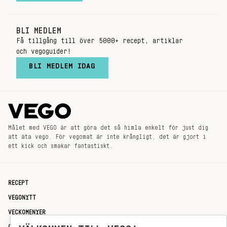
BLI MEDLEM
Få tillgång till över 5000+ recept, artiklar
och vegoguider!
BLI MEDLEM IDAG
Målet med VEGO är att göra det så himla enkelt för just dig
att äta vego. För vegomat är inte krångligt, det är gjort i
ett kick och smakar fantastiskt.
RECEPT
VEGONYTT
VECKOMENYER