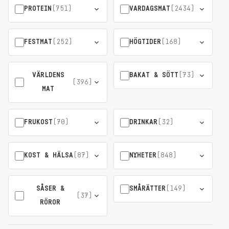
PROTEIN
(751)
VARDAGSMAT
(2434)
FESTMAT
(252)
HÖGTIDER
(168)
VÄRLDENS
BAKAT & SÖTT
(73)
(396)
MAT
FRUKOST
(70)
DRINKAR
(32)
KOST & HÄLSA
(87)
NYHETER
(848)
SÅSER &
SMÅRÄTTER
(149)
(37)
RÖROR