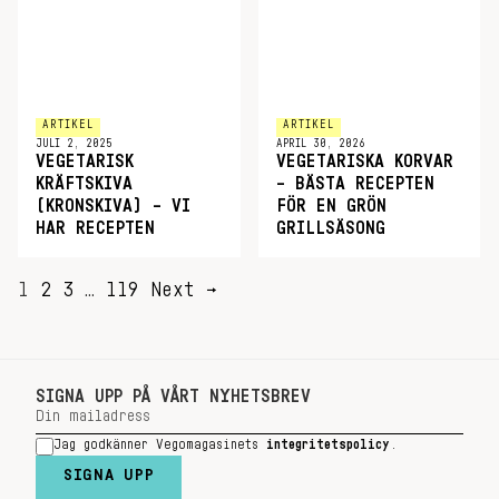
ARTIKEL
ARTIKEL
JULI 2, 2025
APRIL 30, 2026
VEGETARISK
VEGETARISKA KORVAR
KRÄFTSKIVA
– BÄSTA RECEPTEN
(KRONSKIVA) – VI
FÖR EN GRÖN
HAR RECEPTEN
GRILLSÄSONG
SIDNUMRERING
1
2
3
…
119
Next →
FÖR
INLÄGG
SIGNA UPP PÅ VÅRT NYHETSBREV
Jag godkänner Vegomagasinets
integritetspolicy
.
SIGNA UPP