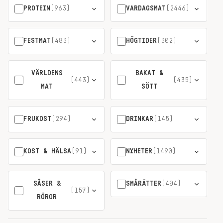
PROTEIN
(963)
VARDAGSMAT
(2446)
FESTMAT
(483)
HÖGTIDER
(302)
VÄRLDENS
BAKAT &
(443)
(435)
MAT
SÖTT
FRUKOST
(294)
DRINKAR
(145)
KOST & HÄLSA
(91)
NYHETER
(1490)
SÅSER &
SMÅRÄTTER
(404)
(157)
RÖROR