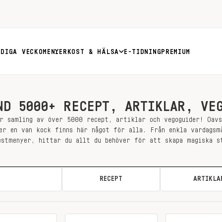
RDIGA VECKOMENYER
KOST & HÄLSA
E-TIDNING
PREMIUM
ND 5000+ RECEPT, ARTIKLAR, VE
r samling av över 5000 recept, artiklar och vegoguider! Oav
er en van kock finns här något för alla. Från enkla vardagsm
estmenyer, hittar du allt du behöver för att skapa magiska s
ALLA
RECEPT
ARTIKLA