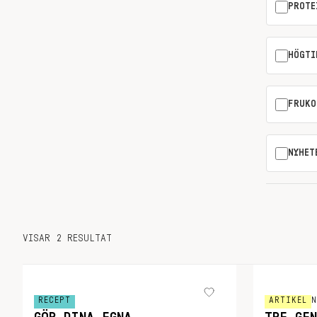
PROTE
HÖGTI
FRUKO
NYHET
VISAR 2 RESULTAT
RECEPT
ARTIKEL
N