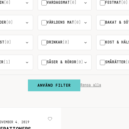
IN
(0)
VARDAGSMAT
(0)
FESTMAT
(0)
DER
(0)
VÄRLDENS MAT
(0)
BAKAT & SÖ
ST
(0)
DRINKAR
(0)
KOST & HÄL
ER
(1)
SÅSER & RÖROR
(0)
SMÅRÄTTER
(
ANVÄND FILTER
Rensa alla
OVEMBER 4, 2019