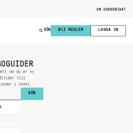
OM OSS
KONTAKT
SÖK
BLI MEDLEM
LOGGA IN
GOGUIDER
sett om du är ny
åltider till
tunder i köket.
R