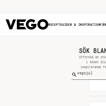
RECEPT
GUIDER & INSPIRATION
FÄ
SÖK BLA
Utforska en sto
i köket ell
inspirerande f
Sök
på: