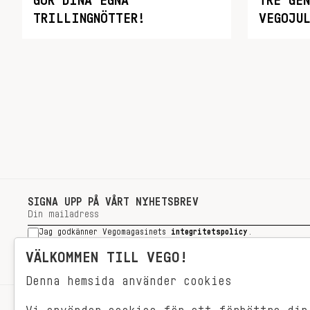
GÖR DINA EGNA
TRE GE
TRILLINGNÖTTER!
VEGOJUL
SIGNA UPP PÅ VÅRT NYHETSBREV
Jag godkänner Vegomagasinets
integritetspolicy
.
SIGNA UPP
VÄLKOMMEN TILL VEGO!
Denna hemsida använder cookies