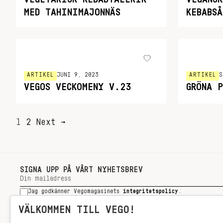
MED TAHINIMAJONNÄS
KEBABSÅ
ARTIKEL
JUNI 9, 2023
ARTIKEL
S
VEGOS VECKOMENY V.23
GRÖNA 
SIDNUMRERING
1
2
Next →
FÖR
INLÄGG
SIGNA UPP PÅ VÅRT NYHETSBREV
Jag godkänner Vegomagasinets
integritetspolicy
.
SIGNA UPP
VÄLKOMMEN TILL VEGO!