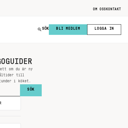
OM OSS
KONTAKT
SÖK
BLI MEDLEM
LOGGA IN
GOGUIDER
sett om du är ny
åltider till
tunder i köket.
R