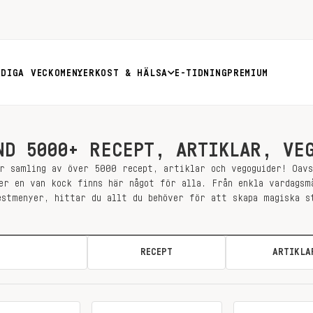
RDIGA VECKOMENYER
KOST & HÄLSA
E-TIDNING
PREMIUM
ND 5000+ RECEPT, ARTIKLAR, VE
r samling av över 5000 recept, artiklar och vegoguider! Oav
er en van kock finns här något för alla. Från enkla vardagsm
estmenyer, hittar du allt du behöver för att skapa magiska s
ALLA
RECEPT
ARTIKLA