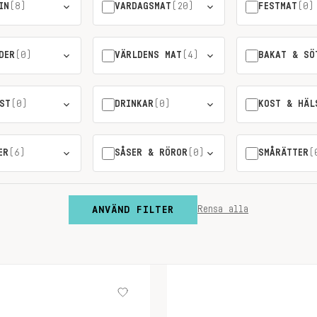
IN
(8)
VARDAGSMAT
(20)
FESTMAT
(0)
DER
(0)
VÄRLDENS MAT
(4)
BAKAT & SÖ
ST
(0)
DRINKAR
(0)
KOST & HÄL
ER
(6)
SÅSER & RÖROR
(0)
SMÅRÄTTER
(
ANVÄND FILTER
Rensa alla