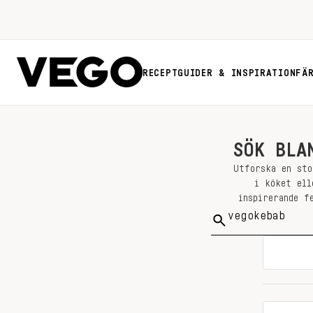
RECEPT
GUIDER & INSPIRATION
FÄ
SÖK BLA
Utforska en sto
i köket ell
inspirerande f
Sök
på: