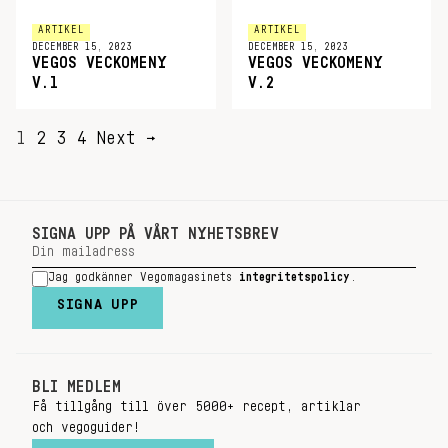
ARTIKEL
ARTIKEL
DECEMBER 15, 2023
DECEMBER 15, 2023
VEGOS VECKOMENY
VEGOS VECKOMENY
V.1
V.2
SIDNUMRERING
1
2
3
4
Next →
FÖR
INLÄGG
SIGNA UPP PÅ VÅRT NYHETSBREV
Jag godkänner Vegomagasinets
integritetspolicy
.
SIGNA UPP
BLI MEDLEM
Få tillgång till över 5000+ recept, artiklar
och vegoguider!