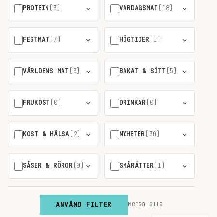
PROTEIN
(3)
VARDAGSMAT
(18)
FESTMAT
(7)
HÖGTIDER
(1)
VÄRLDENS MAT
(3)
BAKAT & SÖTT
(5)
FRUKOST
(0)
DRINKAR
(0)
KOST & HÄLSA
(2)
NYHETER
(30)
SÅSER & RÖROR
(0)
SMÅRÄTTER
(1)
ANVÄND FILTER
Rensa alla