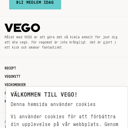
BLI MEDLEM IDAG
Målet med VEGO är att göra det så himla enkelt för just dig
att äta vego. För vegomat är inte krångligt, det är gjort i
ett kick och smakar fantastiskt.
RECEPT
VEGONYTT
VECKOMENYER
OM OSS
VÄLKOMMEN TILL VEGO!
KONTAKT
Denna hemsida använder cookies
Vi använder cookies för att förbättra
OXENSTIERNSGATAN 33
din upplevelse på vår webbplats. Genom
114 27 STOCKHOLM