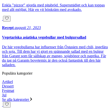
Enkla "pizzor" gjorda med pitabröd. Supersmidigt och kan toppas
med allt möjligt. Här en vit bönkräm med avokado.
Recept
augusti 21, 2023
Vegetariska asiatiska vegobullar med bulgursallad
De här vegobullarna har influenser från Östasien med chili, ingefära
och soja. Till dem har vi gjort en spännande sallad med en bulgur
från Garant som får sällskap av mango, sojabönor och paprika. Får
du tag på Garants bovetemix är den också fantastisk till den här
salladen.
Populära kategorier
Artikel
Dessert
Festmat
Jul
Se alla kategorier