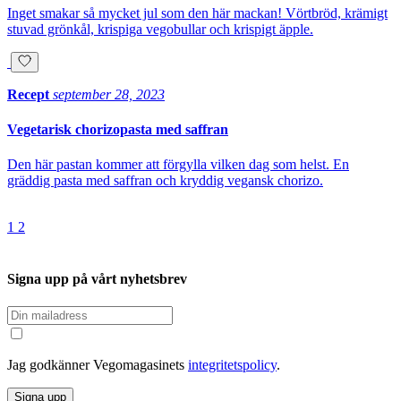
Inget smakar så mycket jul som den här mackan! Vörtbröd, krämigt
stuvad grönkål, krispiga vegobullar och krispigt äpple.
Recept
september 28, 2023
Vegetarisk chorizopasta med saffran
Den här pastan kommer att förgylla vilken dag som helst. En
gräddig pasta med saffran och kryddig vegansk chorizo.
1
2
Signa upp på vårt nyhetsbrev
Jag godkänner Vegomagasinets
integritetspolicy
.
Signa upp