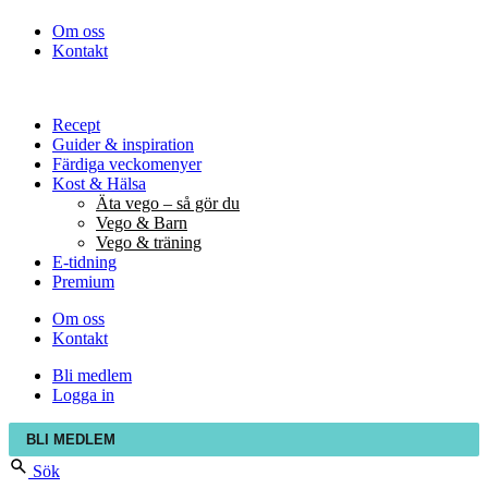
Om oss
Kontakt
Recept
Guider & inspiration
Färdiga veckomenyer
Kost & Hälsa
Äta vego – så gör du
Vego & Barn
Vego & träning
E-tidning
Premium
Om oss
Kontakt
Bli medlem
Logga in
BLI MEDLEM
Sök