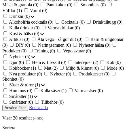
Müsli & granola
(0)
Pannkakor
(0)
Smoothies
(0)
Våfflor
(1)
Varmt
(0)
Drinkar
(0)
Alkoholfria cocktails
(0)
Cocktails
(0)
Drinktilltugg
(0)
Kalla drinkar
(0)
Varma drinkar
(0)
Kost & hälsa
(0)
Artiklar
(0)
Äta vego - så gör du!
(0)
Barn & ungdomar
(0)
DIY
(0)
Näringsämnen
(0)
Nyheter hälsa
(0)
Produkter
(0)
Träning
(0)
Vego svarar
(0)
Nyheter
(5)
Djur
(0)
Hem & Livsstil
(0)
Intervjuer
(2)
Kök
(0)
Kokböcker
(1)
Mat
(2)
Miljö & klimat
(0)
Mode
(0)
Nya produkter
(0)
Nyheter
(0)
Produkttester
(0)
Skönhet
(0)
Såser & röror
(1)
Hummus
(0)
Kalla såser
(1)
Varma såser
(0)
Smårätter
(1)
Smårätter
(0)
Tillbehör
(0)
Rensa alla
Använd filter
Visar 20 resultat
(4ms)
Sortera