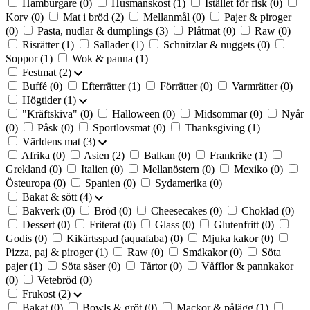
Hamburgare
(0)
Husmanskost
(1)
Istället för fisk
(0)
Korv
(0)
Mat i bröd
(2)
Mellanmål
(0)
Pajer & piroger
(0)
Pasta, nudlar & dumplings
(3)
Plåtmat
(0)
Raw
(0)
Risrätter
(1)
Sallader
(1)
Schnitzlar & nuggets
(0)
Soppor
(1)
Wok & panna
(1)
Festmat
(2)
Buffé
(0)
Efterrätter
(1)
Förrätter
(0)
Varmrätter
(0)
Högtider
(1)
"Kräftskiva"
(0)
Halloween
(0)
Midsommar
(0)
Nyår
(0)
Påsk
(0)
Sportlovsmat
(0)
Thanksgiving
(1)
Världens mat
(3)
Afrika
(0)
Asien
(2)
Balkan
(0)
Frankrike
(1)
Grekland
(0)
Italien
(0)
Mellanöstern
(0)
Mexiko
(0)
Östeuropa
(0)
Spanien
(0)
Sydamerika
(0)
Bakat & sött
(4)
Bakverk
(0)
Bröd
(0)
Cheesecakes
(0)
Choklad
(0)
Dessert
(0)
Friterat
(0)
Glass
(0)
Glutenfritt
(0)
Godis
(0)
Kikärtsspad (aquafaba)
(0)
Mjuka kakor
(0)
Pizza, paj & piroger
(1)
Raw
(0)
Småkakor
(0)
Söta
pajer
(1)
Söta såser
(0)
Tårtor
(0)
Våfflor & pannkakor
(0)
Vetebröd
(0)
Frukost
(2)
Bakat
(0)
Bowls & gröt
(0)
Mackor & pålägg
(1)