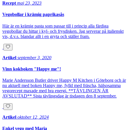
Recept
maj 23, 2023
Vegobollar i krämig paprikasås
Här är en krämig pasta som passar till i princip alla färdiga
vegobollar du hittar i kyl- och frysdisken. Jag serverar på italienskt
vis, d.v.s. blandar allt i en gryta och ställer fram.
Artikel
september 3, 2020
Vinn kokboken "Happy me"!
Marie Andersson Butler driver Happy M Kitchen i Göteborg och är
nu aktuell med boken Happy me, fylld med fräscha, hälsosamma
vegorecept maxade med bra energi. **TÄVLINGEN ÄR
AVSLUTAD** Sista tävlingsdag är tisdagen den 8 september.
Artikel
oktober 12, 2024
Enkel vego med Maria