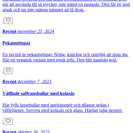
går att använda till så mycket, inte minst en pastasås. Den får en god
smak och tar inte många minuter att få ihop.
Recept
november 25, 2024
Pekannötspaj
En favorit är pekannötspaj. Nötig, knäckig och omöjlig att sluta äta.
Här en vegansk variant med mjuk tofu. Den blir magiskt god.
Recept
december 7, 2023
Våfflade saffransbullar med kolasås
Här fylls lussebullar med apelsinsmör och tillagas sedan i
våffeljärnet. Servera med kolasås och glass. Härligt julig dessert.
Recept
oktober 26, 2023