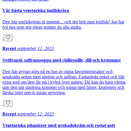
Vår bästa vegetariska tonfiskröra
Den här tonfiskröran är magisk... och det helt utan tonfisk! Jag har
två tips som gör röran godare än alla andra.
Recept
september 12, 2023
Sydfransk saffranssoppa med chilirouille, dill och krutonger
Den här grytan görs på en bas av mina favoritgrönsaker och
smaksätts sedan med apelsin och saffran. Fantastiskt enkel och blir
extra god om den får stå i kylen över natten. Då kan du bara värma
upp den när gästerna kommer och toppa med linser, krutonger och
färska örter precis innan servering.
Recept
september 12, 2023
Vegetariska pitapizzor med avokadokräm och rostat gott