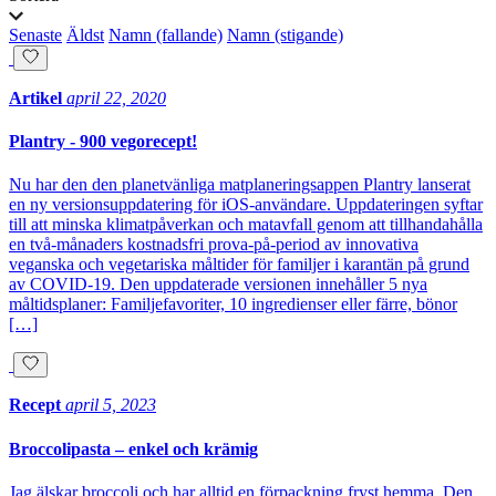
Senaste
Äldst
Namn (fallande)
Namn (stigande)
Artikel
april 22, 2020
Plantry - 900 vegorecept!
Nu har den den planetvänliga matplaneringsappen Plantry lanserat
en ny versionsuppdatering för iOS-användare. Uppdateringen syftar
till att minska klimatpåverkan och matavfall genom att tillhandahålla
en två-månaders kostnadsfri prova-på-period av innovativa
veganska och vegetariska måltider för familjer i karantän på grund
av COVID-19. Den uppdaterade versionen innehåller 5 nya
måltidsplaner: Familjefavoriter, 10 ingredienser eller färre, bönor
[…]
Recept
april 5, 2023
Broccolipasta – enkel och krämig
Jag älskar broccoli och har alltid en förpackning fryst hemma. Den