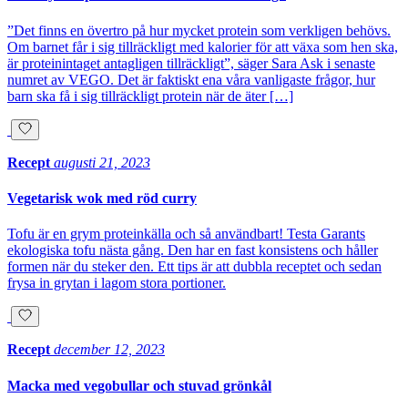
”Det finns en övertro på hur mycket protein som verkligen behövs.
Om barnet får i sig tillräckligt med kalorier för att växa som hen ska,
är proteinintaget antagligen tillräckligt”, säger Sara Ask i senaste
numret av VEGO. Det är faktiskt ena våra vanligaste frågor, hur
barn ska få i sig tillräckligt protein när de äter […]
Recept
augusti 21, 2023
Vegetarisk wok med röd curry
Tofu är en grym proteinkälla och så användbart! Testa Garants
ekologiska tofu nästa gång. Den har en fast konsistens och håller
formen när du steker den. Ett tips är att dubbla receptet och sedan
frysa in grytan i lagom stora portioner.
Recept
december 12, 2023
Macka med vegobullar och stuvad grönkål