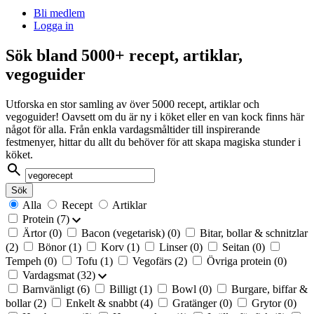
Bli medlem
Logga in
Sök bland 5000+ recept, artiklar,
vegoguider
Utforska en stor samling av över 5000 recept, artiklar och
vegoguider! Oavsett om du är ny i köket eller en van kock finns här
något för alla. Från enkla vardagsmåltider till inspirerande
festmenyer, hittar du allt du behöver för att skapa magiska stunder i
köket.
Sök
på:
Alla
Recept
Artiklar
Protein
(7)
Ärtor
(0)
Bacon (vegetarisk)
(0)
Bitar, bollar & schnitzlar
(2)
Bönor
(1)
Korv
(1)
Linser
(0)
Seitan
(0)
Tempeh
(0)
Tofu
(1)
Vegofärs
(2)
Övriga protein
(0)
Vardagsmat
(32)
Barnvänligt
(6)
Billigt
(1)
Bowl
(0)
Burgare, biffar &
bollar
(2)
Enkelt & snabbt
(4)
Gratänger
(0)
Grytor
(0)