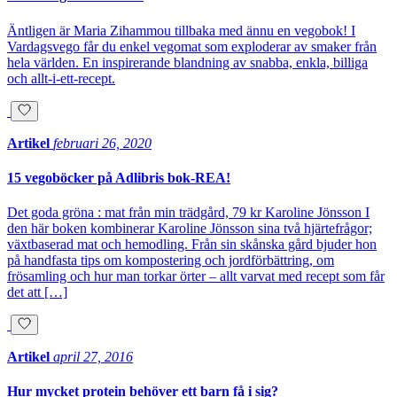
Äntligen är Maria Zihammou tillbaka med ännu en vegobok! I
Vardagsvego får du enkel vegomat som exploderar av smaker från
hela världen. En inspirerande blandning av snabba, enkla, billiga
och allt-i-ett-recept.
Artikel
februari 26, 2020
15 vegoböcker på Adlibris bok-REA!
Det goda gröna : mat från min trädgård, 79 kr Karoline Jönsson I
den här boken kombinerar Karoline Jönsson sina två hjärtefrågor;
växtbaserad mat och hemodling. Från sin skånska gård bjuder hon
på handfasta tips om kompostering och jordförbättring, om
frösamling och hur man torkar örter – allt varvat med recept som får
det att […]
Artikel
april 27, 2016
Hur mycket protein behöver ett barn få i sig?