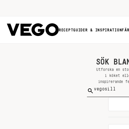
RECEPT
GUIDER & INSPIRATION
FÄ
SÖK BLA
Utforska en sto
i köket ell
inspirerande f
Sök
på: