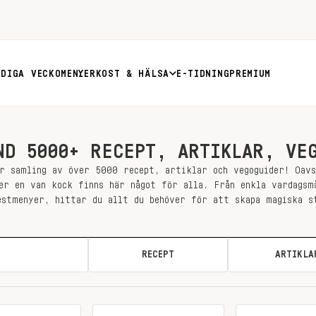
RDIGA VECKOMENYER
KOST & HÄLSA
E-TIDNING
PREMIUM
ND 5000+ RECEPT, ARTIKLAR, VE
r samling av över 5000 recept, artiklar och vegoguider! Oav
er en van kock finns här något för alla. Från enkla vardagsm
estmenyer, hittar du allt du behöver för att skapa magiska s
ALLA
RECEPT
ARTIKLA