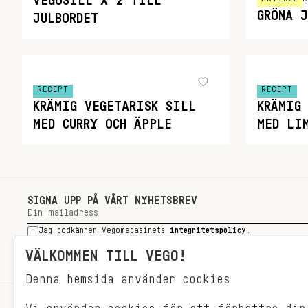
VEGOSILL X 2 TILL
GRÖNA 
JULBORDET
RECEPT
RECEPT
KRÄMIG VEGETARISK SILL
KRÄMIG
MED CURRY OCH ÄPPLE
MED LI
SIGNA UPP PÅ VÅRT NYHETSBREV
Jag godkänner Vegomagasinets
integritetspolicy
.
SIGNA UPP
VÄLKOMMEN TILL VEGO!
Denna hemsida använder cookies