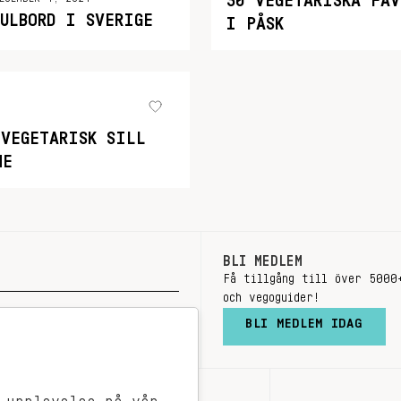
30 VEGETARISKA FAV
JULBORD I SVERIGE
I PÅSK
 VEGETARISK SILL
ME
BLI MEDLEM
Få tillgång till över 5000
och vegoguider!
BLI MEDLEM IDAG