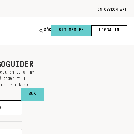
OM OSS
KONTAKT
SÖK
BLI MEDLEM
LOGGA IN
GOGUIDER
sett om du är ny
åltider till
tunder i köket.
R