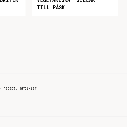
ORITER
VEGETARISKA ”SILLAR”
TILL PÅSK
+ recept, artiklar