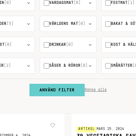
IN
(0)
VARDAGSMAT
(0)
FESTMAT
(1)
DER
(5)
VÄRLDENS MAT
(0)
BAKAT & SÖ
ST
(0)
DRINKAR
(0)
KOST & HÄL
ER
(2)
SÅSER & RÖROR
(0)
SMÅRÄTTER
(
ANVÄND FILTER
Rensa alla
ARTIKEL
MARS 25, 2024
ECEMBER 4, 2024