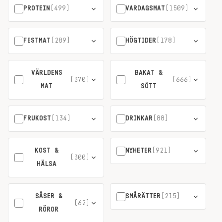
PROTEIN
(499)
VARDAGSMAT
(1509)
FESTMAT
(289)
HÖGTIDER
(178)
VÄRLDENS
BAKAT &
(370)
(666)
MAT
SÖTT
FRUKOST
(134)
DRINKAR
(88)
KOST &
NYHETER
(921)
(300)
HÄLSA
SÅSER &
SMÅRÄTTER
(215)
(62)
RÖROR