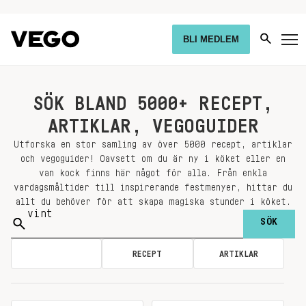
BLI MEDLEM
SÖK BLAND 5000+ RECEPT,
ARTIKLAR, VEGOGUIDER
Utforska en stor samling av över 5000 recept, artiklar
och vegoguider! Oavsett om du är ny i köket eller en
van kock finns här något för alla. Från enkla
vardagsmåltider till inspirerande festmenyer, hittar du
allt du behöver för att skapa magiska stunder i köket.
Sök
på:
ALLA
RECEPT
ARTIKLAR