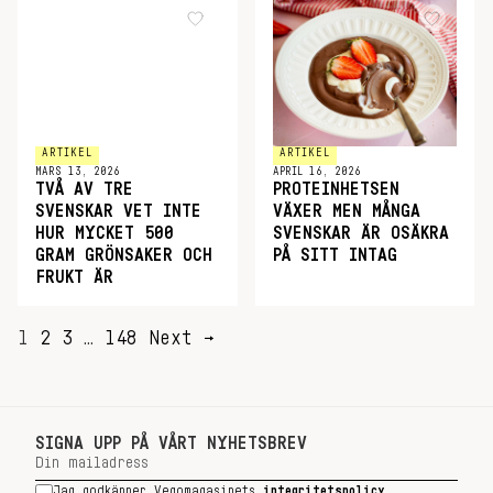
ARTIKEL
ARTIKEL
MARS 13, 2026
APRIL 16, 2026
TVÅ AV TRE
PROTEINHETSEN
SVENSKAR VET INTE
VÄXER MEN MÅNGA
HUR MYCKET 500
SVENSKAR ÄR OSÄKRA
GRAM GRÖNSAKER OCH
PÅ SITT INTAG
FRUKT ÄR
SIDNUMRERING
1
2
3
…
148
Next →
FÖR
INLÄGG
SIGNA UPP PÅ VÅRT NYHETSBREV
Jag godkänner Vegomagasinets
integritetspolicy
.