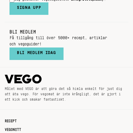
SIGNA UPP
BLI MEDLEM
Få tillgång till över 5000+ recept, artiklar
och vegoguider!
BLI MEDLEM IDAG
Målet med VEGO är att göra det så himla enkelt för just dig
att äta vego. För vegomat är inte krångligt, det är gjort i
ett kick och smakar fantastiskt.
RECEPT
VEGONYTT