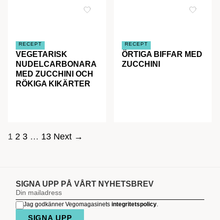
RECEPT
RECEPT
VEGETARISK
ÖRTIGA BIFFAR MED
NUDELCARBONARA
ZUCCHINI
MED ZUCCHINI OCH
RÖKIGA KIKÄRTER
SIDNUMRERING
1
2
3
…
13
Next →
FÖR
INLÄGG
SIGNA UPP PÅ VÅRT NYHETSBREV
Jag godkänner Vegomagasinets
integritetspolicy
.
SIGNA UPP