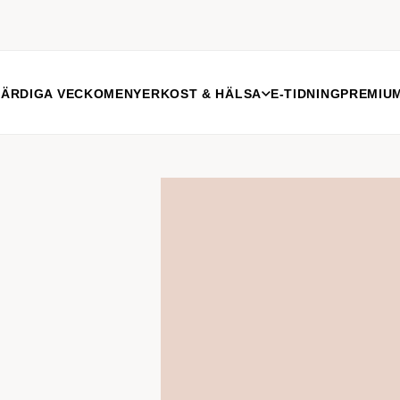
FÄRDIGA VECKOMENYER
KOST & HÄLSA
E-TIDNING
PREMIU