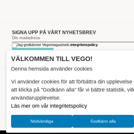
SIGNA UPP PÅ VÅRT NYHETSBREV
Jag godkänner Vegomagasinets
integritetspolicy
.
SIGNA UPP
VÄLKOMMEN TILL VEGO!
Denna hemsida använder cookies
Vi använder cookies för att förbättra din upplevel
RECEPT
att klicka på "Godkänn alla" får vi bättre statistik, vil
VEGONYTT
användarupplevelse.
Målet med VEGO är att göra det så himla
VECKOMENYER
enkelt för just dig att äta vego. För vegomat är
Läs mer om vår integritetspolicy
inte krångligt, det är gjort i ett kick och smakar
fantastiskt.
Nödvändiga
Godkänn alla