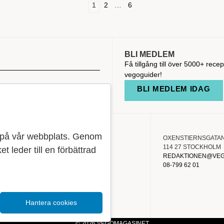
1
2
…
6
BLI MEDLEM
Få tillgång till över 5000+ recep
vegoguider!
BLI MEDLEM IDAG
se på vår webbplats. Genom
OXENSTIERNSGATAN
OM OSS
114 27 STOCKHOLM
ket leder till en förbättrad
KONTAKT
REDAKTIONEN@VEG
08-799 62 01
Hantera cookies
© 2026 VEGOMAGASINET