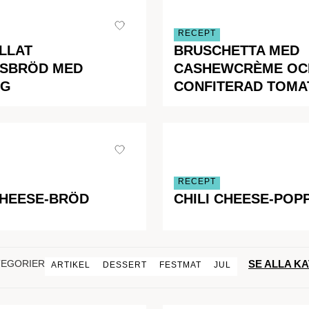
RECEPT
ILLAT
BRUSCHETTA MED
KSBRÖD MED
CASHEWCRÈME OC
NG
CONFITERAD TOMA
RECEPT
CHEESE-BRÖD
CHILI CHEESE-POP
SE ALLA K
TEGORIER
ARTIKEL
DESSERT
FESTMAT
JUL