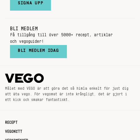
SIGNA UPP
BLI MEDLEM
Få tillgång till över 5000+ recept, artiklar
och vegoguider!
BLI MEDLEM IDAG
Målet med VEGO är att göra det så himla enkelt för just dig
att äta vego. För vegomat är inte krångligt, det är gjort i
ett kick och smakar fantastiskt.
RECEPT
VEGONYTT