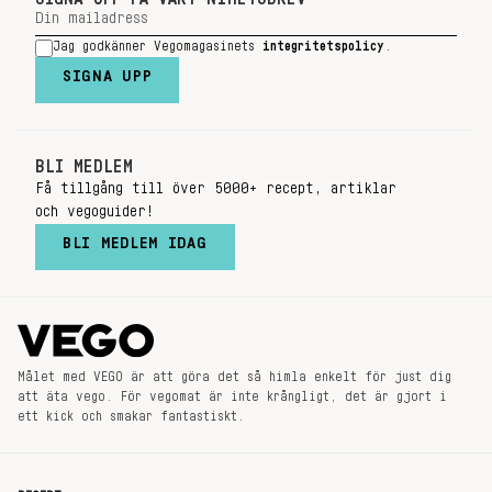
Jag godkänner Vegomagasinets
integritetspolicy
.
SIGNA UPP
BLI MEDLEM
Få tillgång till över 5000+ recept, artiklar
och vegoguider!
BLI MEDLEM IDAG
Målet med VEGO är att göra det så himla enkelt för just dig
att äta vego. För vegomat är inte krångligt, det är gjort i
ett kick och smakar fantastiskt.