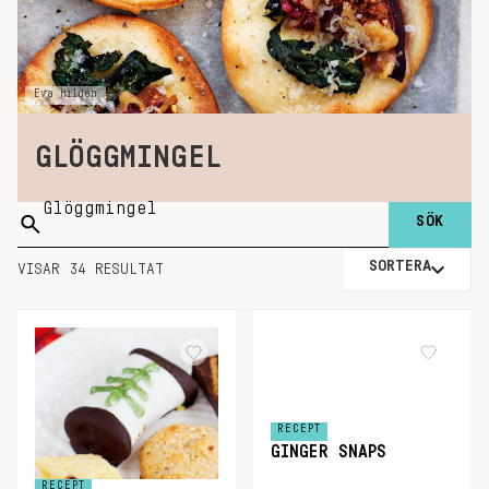
Eva Hildén
GLÖGGMINGEL
Sök
på:
SORTERA
VISAR 34 RESULTAT
RECEPT
GINGER SNAPS
RECEPT