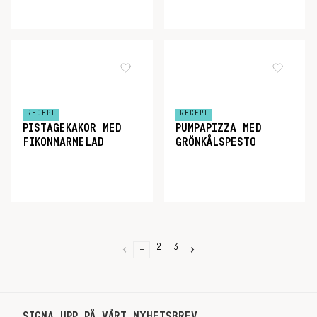
RECEPT
RECEPT
PISTAGEKAKOR MED
PUMPAPIZZA MED
FIKONMARMELAD
GRÖNKÅLSPESTO
1
2
3
SIGNA UPP PÅ VÅRT NYHETSBREV