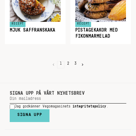
RECEPT
RECEPT
MJUK SAFFRANSKAKA
PISTAGEKAKOR MED
FIKONMARMELAD
1
2
3
SIGNA UPP PÅ VÅRT NYHETSBREV
Jag godkänner Vegomagasinets
integritetspolicy
.
SIGNA UPP