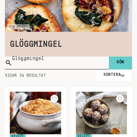
Eva Hildén
GLÖGGMINGEL
Sök
på:
SORTERA
VISAR 34 RESULTAT
RECEPT
RECEPT