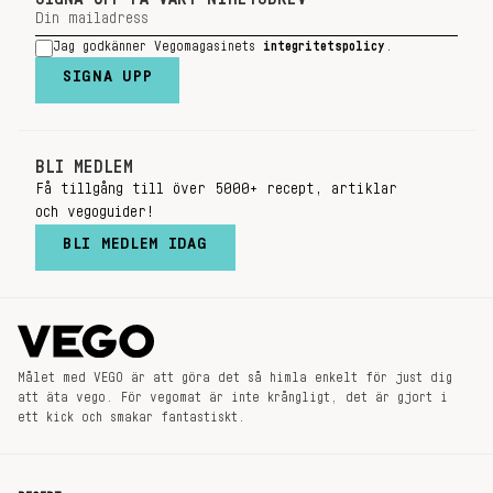
Jag godkänner Vegomagasinets
integritetspolicy
.
SIGNA UPP
BLI MEDLEM
Få tillgång till över 5000+ recept, artiklar
och vegoguider!
BLI MEDLEM IDAG
Målet med VEGO är att göra det så himla enkelt för just dig
att äta vego. För vegomat är inte krångligt, det är gjort i
ett kick och smakar fantastiskt.