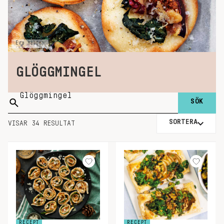
Eva Hildén
GLÖGGMINGEL
Sök
på:
SORTERA
VISAR 34 RESULTAT
RECEPT
RECEPT