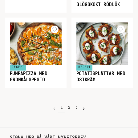
GLÖGGKOKT RÖDLÖK
RECEPT
RECEPT
PUMPAPIZZA MED
POTATISPLÄTTAR MED
GRÖNKÅLSPESTO
OSTKRÄM
1
2
3
SIGNA UPP PÅ VÅRT NYHETSBREV