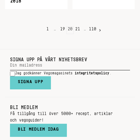
2018
1
…
19
20
21
…
110
SIGNA UPP PÅ VÅRT NYHETSBREV
Jag godkänner Vegomagasinets
integritetspolicy
.
SIGNA UPP
BLI MEDLEM
Få tillgång till över 5000+ recept, artiklar
och vegoguider!
BLI MEDLEM IDAG