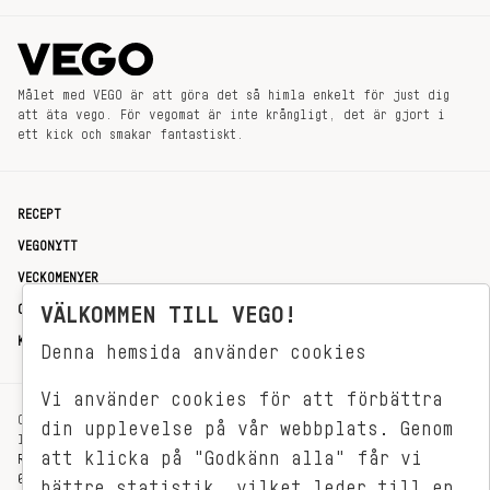
Målet med VEGO är att göra det så himla enkelt för just dig
att äta vego. För vegomat är inte krångligt, det är gjort i
ett kick och smakar fantastiskt.
RECEPT
VEGONYTT
VECKOMENYER
OM OSS
VÄLKOMMEN TILL VEGO!
KONTAKT
Denna hemsida använder cookies
Vi använder cookies för att förbättra
OXENSTIERNSGATAN 33
din upplevelse på vår webbplats. Genom
114 27 STOCKHOLM
att klicka på "Godkänn alla" får vi
REDAKTIONEN@VEGOMAGASINET.SE
08-799 62 01
bättre statistik, vilket leder till en