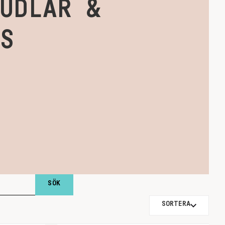
NUDLAR &
S
SORTERA