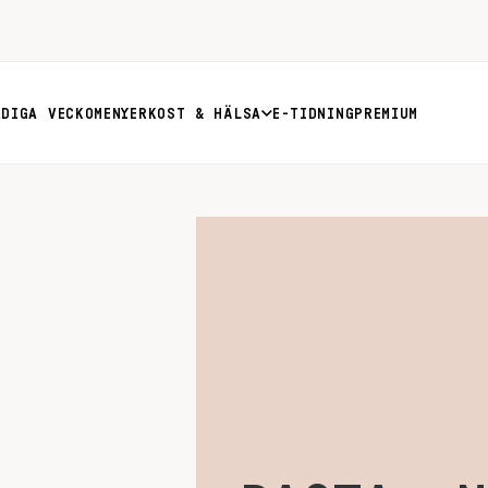
RDIGA VECKOMENYER
KOST & HÄLSA
E-TIDNING
PREMIUM