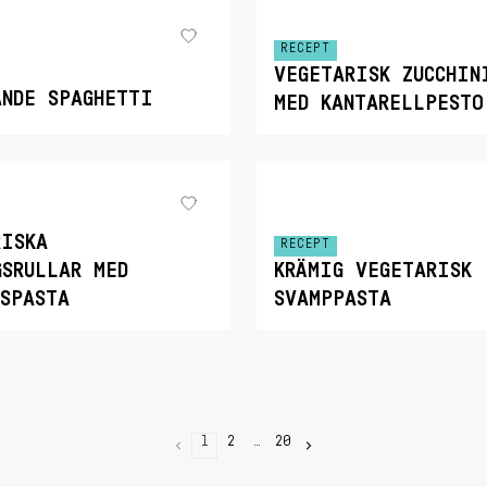
RECEPT
VEGETARISK ZUCCHIN
ANDE SPAGHETTI
MED KANTARELLPESTO
RISKA
RECEPT
GSRULLAR MED
KRÄMIG VEGETARISK
TSPASTA
SVAMPPASTA
1
2
…
20