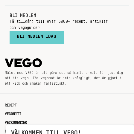
BLI MEDLEM
Få tillgång till över 5000+ recept, artiklar
och vegoguider!
BLI MEDLEM IDAG
Målet med VEGO är att göra det så himla enkelt för just dig
att äta vego. För vegomat är inte krångligt, det är gjort i
ett kick och smakar fantastiskt.
RECEPT
VEGONYTT
VECKOMENYER
OM OSS
VÄLKOMMEN TILL VEGO!