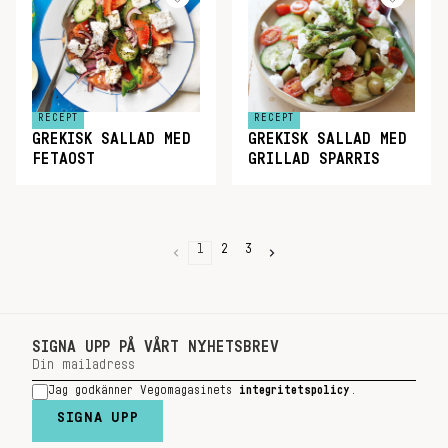
RECEPT
RECEPT
GREKISK SALLAD MED
GREKISK SALLAD MED
FETAOST
GRILLAD SPARRIS
1
2
3
SIGNA UPP PÅ VÅRT NYHETSBREV
Jag godkänner Vegomagasinets
integritetspolicy
.
SIGNA UPP