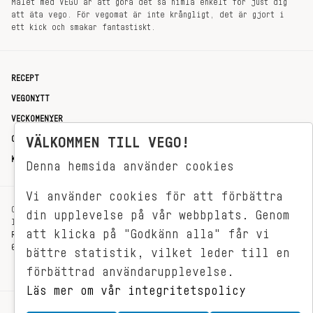
Målet med VEGO är att göra det så himla enkelt för just dig
att äta vego. För vegomat är inte krångligt, det är gjort i
ett kick och smakar fantastiskt.
RECEPT
VEGONYTT
VECKOMENYER
OM OSS
VÄLKOMMEN TILL VEGO!
KONTAKT
Denna hemsida använder cookies
Vi använder cookies för att förbättra
OXENSTIERNSGATAN 33
din upplevelse på vår webbplats. Genom
114 27 STOCKHOLM
att klicka på "Godkänn alla" får vi
REDAKTIONEN@VEGOMAGASINET.SE
08-799 62 01
bättre statistik, vilket leder till en
förbättrad användarupplevelse.
Läs mer om vår integritetspolicy