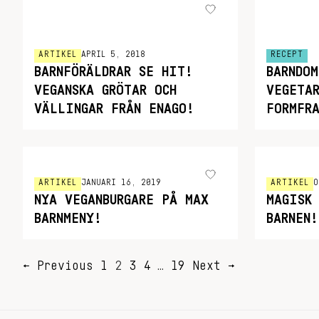
ARTIKEL
APRIL 5, 2018
RECEPT
BARNFÖRÄLDRAR SE HIT!
BARNDO
VEGANSKA GRÖTAR OCH
VEGETA
VÄLLINGAR FRÅN ENAGO!
FORMFRA
ARTIKEL
JANUARI 16, 2019
ARTIKEL
O
NYA VEGANBURGARE PÅ MAX
MAGISK
BARNMENY!
BARNEN!
SIDNUMRERING
← Previous
1
2
3
4
…
19
Next →
FÖR
INLÄGG