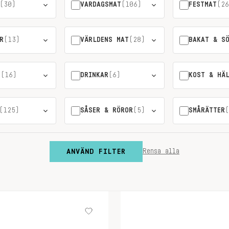
(30)
VARDAGSMAT
(106)
FESTMAT
(26
R
(13)
VÄRLDENS MAT
(28)
BAKAT & S
T
(16)
DRINKAR
(6)
KOST & HÄ
(125)
SÅSER & RÖROR
(5)
SMÅRÄTTER
(
ANVÄND FILTER
Rensa alla