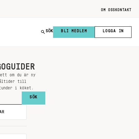
OM OSS
KONTAKT
SÖK
BLI MEDLEM
LOGGA IN
GOGUIDER
sett om du är ny
åltider till
tunder i köket.
AR