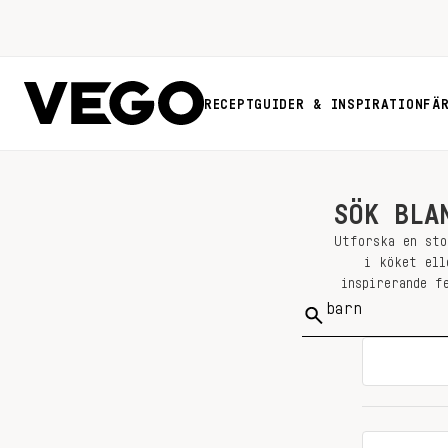
RECEPT
GUIDER & INSPIRATION
FÄ
SÖK BLA
Utforska en sto
i köket ell
inspirerande f
Sök
på: