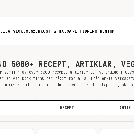
RDIGA VECKOMENYER
KOST & HÄLSA
E-TIDNING
PREMIUM
ND 5000+ RECEPT, ARTIKLAR, VE
r samling av över 5000 recept, artiklar och vegoguider! Oav
er en van kock finns här något för alla. Från enkla vardagsm
estmenyer, hittar du allt du behöver för att skapa magiska s
ALLA
RECEPT
ARTIKL