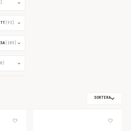
)
ÖTT
(93)
LSA
(105)
8)
SORTERA