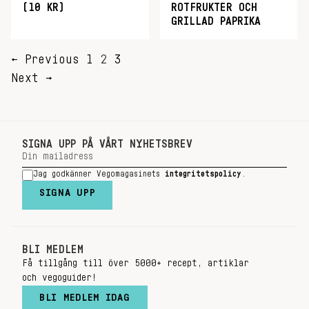
(10 KR)
ROTFRUKTER OCH
GRILLAD PAPRIKA
SIDNUMRERING
← Previous
1
2
3
FÖR
Next →
INLÄGG
SIGNA UPP PÅ VÅRT NYHETSBREV
Jag godkänner Vegomagasinets
integritetspolicy
.
SIGNA UPP
BLI MEDLEM
Få tillgång till över 5000+ recept, artiklar
och vegoguider!
BLI MEDLEM IDAG