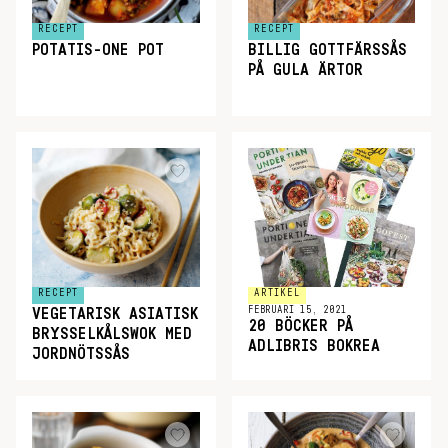
RECEPT
RECEPT
POTATIS-ONE POT
BILLIG GOTTFÄRSSÅS
PÅ GULA ÄRTOR
RECEPT
ARTIKEL
FEBRUARI 15, 2021
VEGETARISK ASIATISK
20 BÖCKER PÅ
BRYSSELKÅLSWOK MED
ADLIBRIS BOKREA
JORDNÖTSSÅS