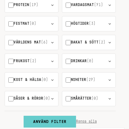
PROTEIN
(17)
VARDAGSMAT
(71)
FESTMAT
(0)
HÖGTIDER
(3)
VÄRLDENS MAT
(6)
BAKAT & SÖTT
(2)
FRUKOST
(2)
DRINKAR
(0)
KOST & HÄLSA
(0)
NYHETER
(27)
SÅSER & RÖROR
(0)
SMÅRÄTTER
(0)
ANVÄND FILTER
Rensa alla