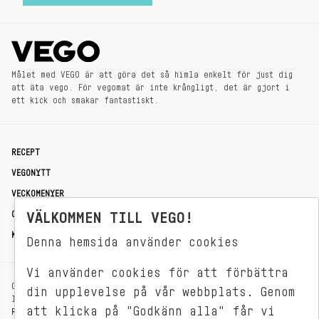
Målet med VEGO är att göra det så himla enkelt för just dig
att äta vego. För vegomat är inte krångligt, det är gjort i
ett kick och smakar fantastiskt.
RECEPT
VEGONYTT
VECKOMENYER
OM OSS
VÄLKOMMEN TILL VEGO!
KONTAKT
Denna hemsida använder cookies
Vi använder cookies för att förbättra
OXENSTIERNSGATAN 33
din upplevelse på vår webbplats. Genom
114 27 STOCKHOLM
att klicka på "Godkänn alla" får vi
REDAKTIONEN@VEGOMAGASINET.SE