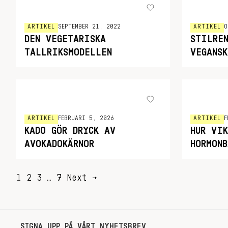
ARTIKEL
SEPTEMBER 21, 2022
ARTIKEL
O
DEN VEGETARISKA
STILRE
TALLRIKSMODELLEN
VEGANS
ARTIKEL
FEBRUARI 5, 2026
ARTIKEL
F
KADO GÖR DRYCK AV
HUR VI
AVOKADOKÄRNOR
HORMON
SIDNUMRERING
1
2
3
…
7
Next →
FÖR
INLÄGG
SIGNA UPP PÅ VÅRT NYHETSBREV