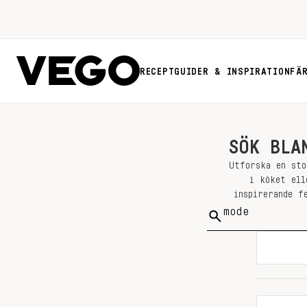
RECEPT
GUIDER & INSPIRATION
FÄ
SÖK BLA
Utforska en sto
i köket ell
inspirerande f
Sök
på: