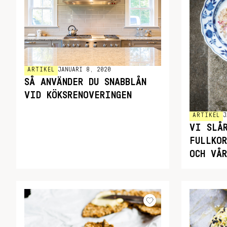
ARTIKEL
JANUARI 8, 2020
SÅ ANVÄNDER DU SNABBLÅN
VID KÖKSRENOVERINGEN
ARTIKEL
J
VI SLÅ
FULLKO
OCH VÅ