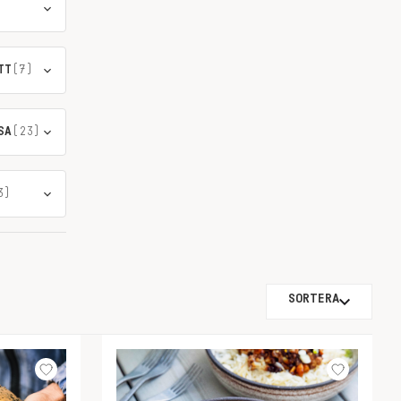
TT
(7)
SA
(23)
3)
SORTERA