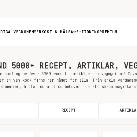
RDIGA VECKOMENYER
KOST & HÄLSA
E-TIDNING
PREMIUM
ND 5000+ RECEPT, ARTIKLAR, VE
r samling av över 5000 recept, artiklar och vegoguider! Oav
er en van kock finns här något för alla. Från enkla vardagsm
estmenyer, hittar du allt du behöver för att skapa magiska s
ALLA
RECEPT
ARTIKLA