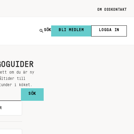
OM OSS
KONTAKT
SÖK
BLI MEDLEM
LOGGA IN
GOGUIDER
sett om du är ny
åltider till
tunder i köket.
R