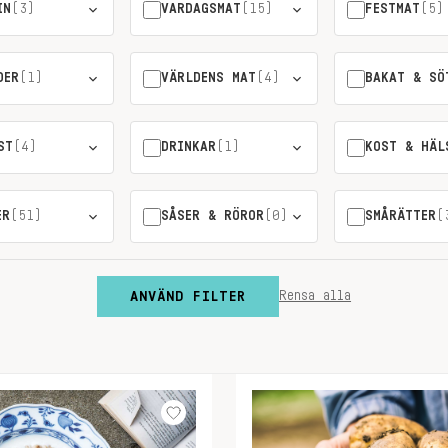
IN
(3)
VARDAGSMAT
(15)
FESTMAT
(5)
DER
(1)
VÄRLDENS MAT
(4)
BAKAT & SÖ
ST
(4)
DRINKAR
(1)
KOST & HÄL
ER
(51)
SÅSER & RÖROR
(0)
SMÅRÄTTER
(
ANVÄND FILTER
Rensa alla