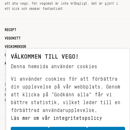
att äta vego. För vegomat är inte krångligt, det är gjort i
ett kick och smakar fantastiskt.
RECEPT
VEGONYTT
VECKOMENYER
OM OSS
VÄLKOMMEN TILL VEGO!
KONTAKT
Denna hemsida använder cookies
Vi använder cookies för att förbättra
OXENSTIERNSGATAN 33
din upplevelse på vår webbplats. Genom
114 27 STOCKHOLM
att klicka på "Godkänn alla" får vi
REDAKTIONEN@VEGOMAGASINET.SE
08-799 62 01
bättre statistik, vilket leder till en
förbättrad användarupplevelse.
Läs mer om vår integritetspolicy