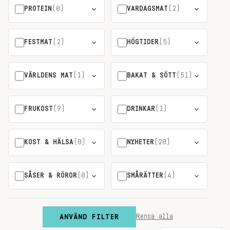
PROTEIN
(0)
VARDAGSMAT
(2)
FESTMAT
(2)
HÖGTIDER
(5)
VÄRLDENS MAT
(1)
BAKAT & SÖTT
(51)
FRUKOST
(9)
DRINKAR
(1)
KOST & HÄLSA
(0)
NYHETER
(20)
SÅSER & RÖROR
(0)
SMÅRÄTTER
(4)
ANVÄND FILTER
Rensa alla