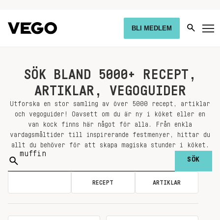
BLI MEDLEM
SÖK BLAND 5000+ RECEPT,
ARTIKLAR, VEGOGUIDER
Utforska en stor samling av över 5000 recept, artiklar
och vegoguider! Oavsett om du är ny i köket eller en
van kock finns här något för alla. Från enkla
vardagsmåltider till inspirerande festmenyer, hittar du
allt du behöver för att skapa magiska stunder i köket.
Sök
på:
ALLA
RECEPT
ARTIKLAR