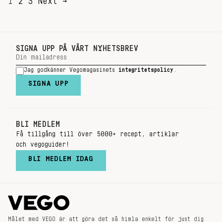
SIDNUMRERING
1
2
3
Next →
FÖR
INLÄGG
SIGNA UPP PÅ VÅRT NYHETSBREV
Jag godkänner Vegomagasinets
integritetspolicy
.
SIGNA UPP
BLI MEDLEM
Få tillgång till över 5000+ recept, artiklar
och vegoguider!
BLI MEDLEM IDAG
Målet med VEGO är att göra det så himla enkelt för just dig