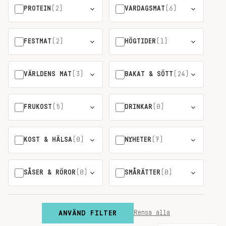
PROTEIN
(2)
VARDAGSMAT
(6)
FESTMAT
(2)
HÖGTIDER
(1)
VÄRLDENS MAT
(3)
BAKAT & SÖTT
(24)
FRUKOST
(5)
DRINKAR
(0)
KOST & HÄLSA
(0)
NYHETER
(7)
SÅSER & RÖROR
(0)
SMÅRÄTTER
(0)
ANVÄND FILTER
Rensa alla