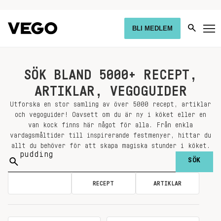
BLI MEDLEM
SÖK BLAND 5000+ RECEPT,
ARTIKLAR, VEGOGUIDER
Utforska en stor samling av över 5000 recept, artiklar
och vegoguider! Oavsett om du är ny i köket eller en
van kock finns här något för alla. Från enkla
vardagsmåltider till inspirerande festmenyer, hittar du
allt du behöver för att skapa magiska stunder i köket.
Sök
på:
ALLA
RECEPT
ARTIKLAR