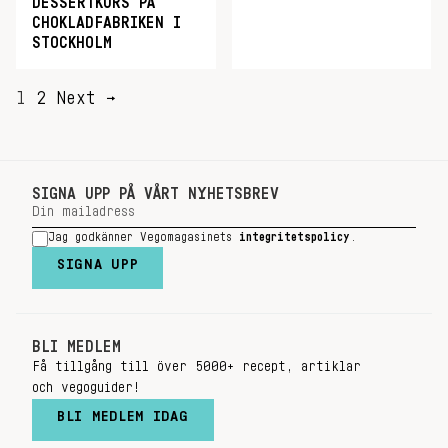
DESSERTKURS PÅ
CHOKLADFABRIKEN I
STOCKHOLM
SIDNUMRERING
1
2
Next →
FÖR
INLÄGG
SIGNA UPP PÅ VÅRT NYHETSBREV
Jag godkänner Vegomagasinets
integritetspolicy
.
SIGNA UPP
BLI MEDLEM
Få tillgång till över 5000+ recept, artiklar
och vegoguider!
BLI MEDLEM IDAG