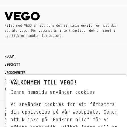
Målet med VEGO är att göra det så himla enkelt för just dig
att äta vego. För vegomat är inte krångligt, det är gjort i
ett kick och smakar fantastiskt.
RECEPT
VEGONYTT
VECKOMENYER
OM OSS
VÄLKOMMEN TILL VEGO!
KONTAKT
Denna hemsida använder cookies
Vi använder cookies för att förbättra
OXENSTIERNSGATAN 33
din upplevelse på vår webbplats. Genom
114 27 STOCKHOLM
att klicka på "Godkänn alla" får vi
REDAKTIONEN@VEGOMAGASINET.SE
08-799 62 01