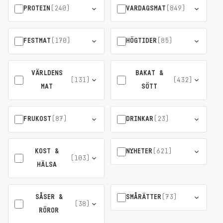
PROTEIN
(240)
VARDAGSMAT
(849)
FESTMAT
(170)
HÖGTIDER
(85)
VÄRLDENS
BAKAT &
(131)
(432)
MAT
SÖTT
FRUKOST
(87)
DRINKAR
(23)
KOST &
NYHETER
(621)
(103)
HÄLSA
SÅSER &
SMÅRÄTTER
(73)
(38)
RÖROR