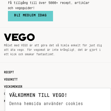
Få tillgång till över 5000+ recept, artiklar
och vegoguider!
BLI MEDLEM IDAG
Målet med VEGO är att göra det så himla enkelt för just dig
att äta vego. För vegomat är inte krångligt, det är gjort i
ett kick och smakar fantastiskt.
RECEPT
VEGONYTT
VECKOMENYER
OM OSS
VÄLKOMMEN TILL VEGO!
KONTAKT
Denna hemsida använder cookies