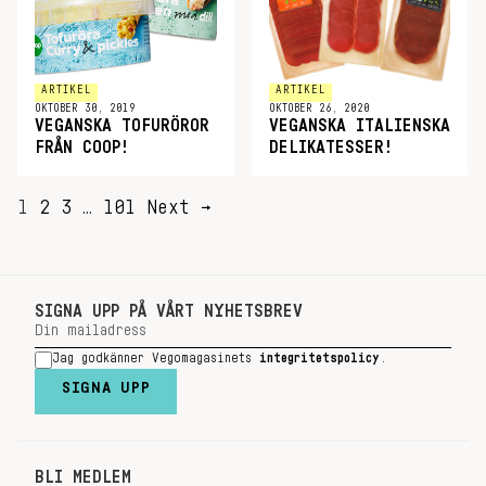
ARTIKEL
ARTIKEL
OKTOBER 30, 2019
OKTOBER 26, 2020
VEGANSKA TOFURÖROR
VEGANSKA ITALIENSKA
FRÅN COOP!
DELIKATESSER!
SIDNUMRERING
1
2
3
…
101
Next →
FÖR
INLÄGG
SIGNA UPP PÅ VÅRT NYHETSBREV
Jag godkänner Vegomagasinets
integritetspolicy
.
SIGNA UPP
BLI MEDLEM