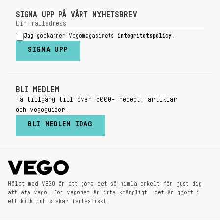
SIGNA UPP PÅ VÅRT NYHETSBREV
Jag godkänner Vegomagasinets
integritetspolicy
.
SIGNA UPP
BLI MEDLEM
Få tillgång till över 5000+ recept, artiklar
och vegoguider!
BLI MEDLEM IDAG
Målet med VEGO är att göra det så himla enkelt för just dig
att äta vego. För vegomat är inte krångligt, det är gjort i
ett kick och smakar fantastiskt.