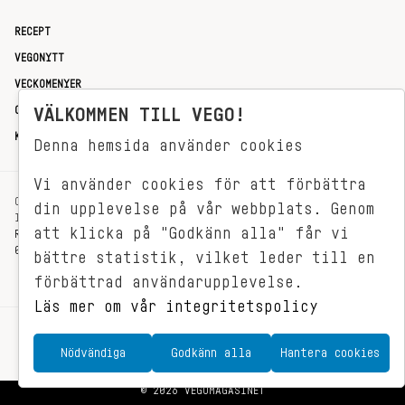
RECEPT
VEGONYTT
VECKOMENYER
OM OSS
VÄLKOMMEN TILL VEGO!
KONTAKT
Denna hemsida använder cookies
Vi använder cookies för att förbättra
OXENSTIERNSGATAN 33
din upplevelse på vår webbplats. Genom
114 27 STOCKHOLM
att klicka på "Godkänn alla" får vi
REDAKTIONEN@VEGOMAGASINET.SE
08-799 62 01
bättre statistik, vilket leder till en
förbättrad användarupplevelse.
Läs mer om vår integritetspolicy
Nödvändiga
Godkänn alla
Hantera cookies
© 2026 VEGOMAGASINET