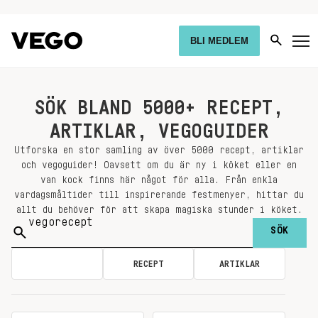
BLI MEDLEM
SÖK BLAND 5000+ RECEPT,
ARTIKLAR, VEGOGUIDER
Utforska en stor samling av över 5000 recept, artiklar
och vegoguider! Oavsett om du är ny i köket eller en
van kock finns här något för alla. Från enkla
vardagsmåltider till inspirerande festmenyer, hittar du
allt du behöver för att skapa magiska stunder i köket.
Sök
på:
ALLA
RECEPT
ARTIKLAR