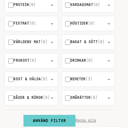
PROTEIN
(0)
VARDAGSMAT
(0)
FESTMAT
(0)
HÖGTIDER
(0)
VÄRLDENS MAT
(0)
BAKAT & SÖTT
(0)
FRUKOST
(0)
DRINKAR
(0)
KOST & HÄLSA
(0)
NYHETER
(3)
SÅSER & RÖROR
(0)
SMÅRÄTTER
(0)
ANVÄND FILTER
Rensa alla