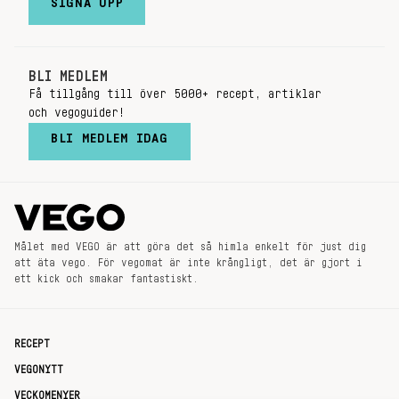
SIGNA UPP
BLI MEDLEM
Få tillgång till över 5000+ recept, artiklar
och vegoguider!
BLI MEDLEM IDAG
Målet med VEGO är att göra det så himla enkelt för just dig
att äta vego. För vegomat är inte krångligt, det är gjort i
ett kick och smakar fantastiskt.
RECEPT
VEGONYTT
VECKOMENYER