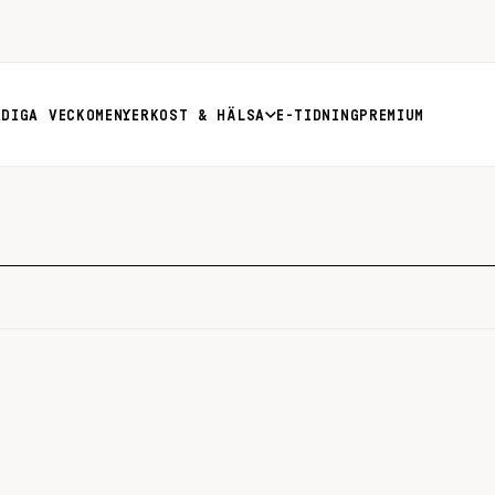
RDIGA VECKOMENYER
KOST & HÄLSA
E-TIDNING
PREMIUM