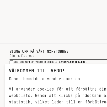
SIGNA UPP PÅ VÅRT NYHETSBREV
Jag godkänner Vegomagasinets
integritetspolicy
.
SIGNA UPP
VÄLKOMMEN TILL VEGO!
Denna hemsida använder cookies
Vi använder cookies för att förbättra din
RECEPT
webbplats. Genom att klicka på "Godkänn a
VEGONYTT
statistik, vilket leder till en förbättra
Målet med VEGO är att göra det så