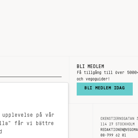
BLI MEDLEM
Få tillgång till över 5000
och vegoguider!
BLI MEDLEM IDAG
 upplevelse på vår
OXENSTIERNSGATAN 
OM OSS
lla" får vi bättre
114 27 STOCKHOLM
KONTAKT
REDAKTIONEN@VEGOM
d
08-799 62 01