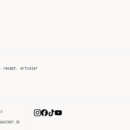
+ recept, artiklar
33
AGASINET.SE