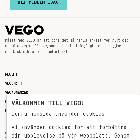
BLI MEDLEM IDAG
Målet med VEGO är att göra det så himla enkelt för just dig
att äta vego. För vegomat är inte krångligt, det är gjort i
ett kick och smakar fantastiskt.
RECEPT
VEGONYTT
VECKOMENYER
OM OSS
VÄLKOMMEN TILL VEGO!
KONTAKT
Denna hemsida använder cookies
Vi använder cookies för att förbättra
OXENSTIERNSGATAN 33
din upplevelse på vår webbplats. Genom
114 27 STOCKHOLM