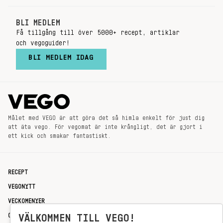
BLI MEDLEM
Få tillgång till över 5000+ recept, artiklar
och vegoguider!
BLI MEDLEM IDAG
Målet med VEGO är att göra det så himla enkelt för just dig
att äta vego. För vegomat är inte krångligt, det är gjort i
ett kick och smakar fantastiskt.
RECEPT
VEGONYTT
VECKOMENYER
OM OSS
VÄLKOMMEN TILL VEGO!