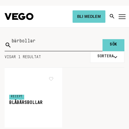
BLI MEDLEM
Sök
på:
SORTERA
VISAR 1 RESULTAT
RECEPT
BLÅBÄRSBOLLAR