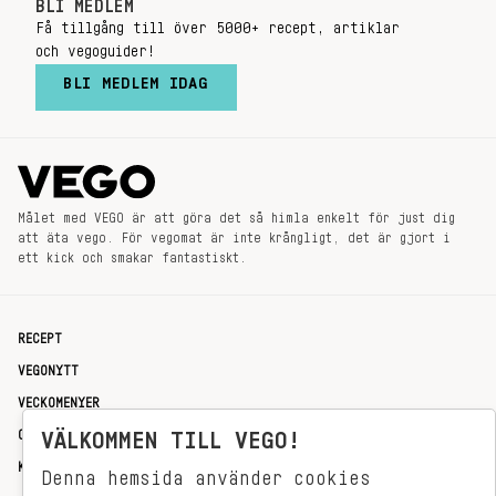
BLI MEDLEM
Få tillgång till över 5000+ recept, artiklar
och vegoguider!
BLI MEDLEM IDAG
Målet med VEGO är att göra det så himla enkelt för just dig
att äta vego. För vegomat är inte krångligt, det är gjort i
ett kick och smakar fantastiskt.
RECEPT
VEGONYTT
VECKOMENYER
OM OSS
VÄLKOMMEN TILL VEGO!
KONTAKT
Denna hemsida använder cookies