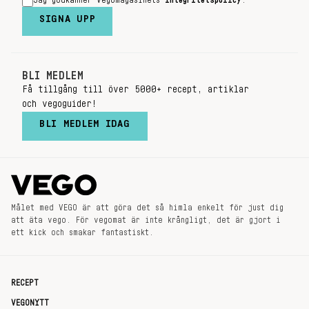
Jag godkänner Vegomagasinets
integritetspolicy
.
SIGNA UPP
BLI MEDLEM
Få tillgång till över 5000+ recept, artiklar
och vegoguider!
BLI MEDLEM IDAG
Målet med VEGO är att göra det så himla enkelt för just dig
att äta vego. För vegomat är inte krångligt, det är gjort i
ett kick och smakar fantastiskt.
RECEPT
VEGONYTT