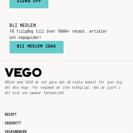
SIGNA UPP
BLI MEDLEM
Få tillgång till över 5000+ recept, artiklar
och vegoguider!
BLI MEDLEM IDAG
Målet med VEGO är att göra det så himla enkelt för just dig
att äta vego. För vegomat är inte krångligt, det är gjort i
ett kick och smakar fantastiskt.
RECEPT
VEGONYTT
VECKOMENYER