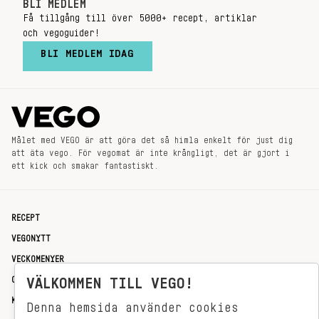
BLI MEDLEM
Få tillgång till över 5000+ recept, artiklar
och vegoguider!
BLI MEDLEM IDAG
Målet med VEGO är att göra det så himla enkelt för just dig
att äta vego. För vegomat är inte krångligt, det är gjort i
ett kick och smakar fantastiskt.
RECEPT
VEGONYTT
VECKOMENYER
OM OSS
VÄLKOMMEN TILL VEGO!
KONTAKT
Denna hemsida använder cookies