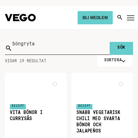
BLI MEDLEM
Sök
på:
SORTERA
VISAR 19 RESULTAT
RECEPT
RECEPT
VITA BÖNOR I
SNABB VEGETARISK
CURRYSÅS
CHILI MED SVARTA
BÖNOR OCH
JALAPEÑOS