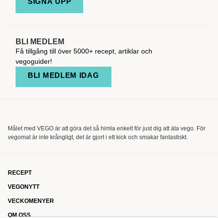
SIGNA UPP
BLI MEDLEM
Få tillgång till över 5000+ recept, artiklar och
vegoguider!
BLI MEDLEM IDAG
Målet med VEGO är att göra det så himla enkelt för just dig att äta vego. För
vegomat är inte krångligt, det är gjort i ett kick och smakar fantastiskt.
RECEPT
VEGONYTT
VECKOMENYER
OM OSS