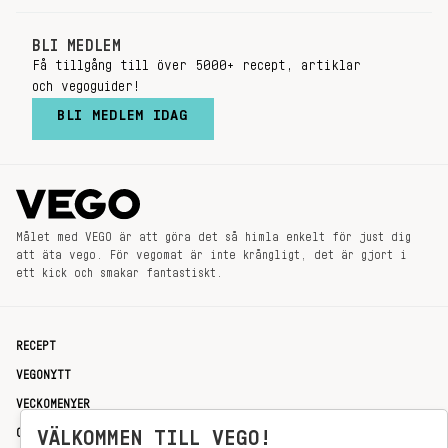
BLI MEDLEM
Få tillgång till över 5000+ recept, artiklar
och vegoguider!
BLI MEDLEM IDAG
Målet med VEGO är att göra det så himla enkelt för just dig
att äta vego. För vegomat är inte krångligt, det är gjort i
ett kick och smakar fantastiskt.
RECEPT
VEGONYTT
VECKOMENYER
OM OSS
VÄLKOMMEN TILL VEGO!