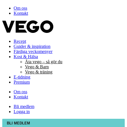
Om oss
Kontakt
Recept
Guider & inspiration
Färdiga veckomenyer
Kost & Hälsa
Äta vego – så gör du
Vego & Barn
Vego & träning
E-tidning
Premium
Om oss
Kontakt
Bli medlem
Logga in
BLI MEDLEM