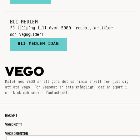
BLI MEDLEM
Få tillgång till över 5000+ recept, artiklar
och vegoguider!
BLI MEDLEM IDAG
Målet med VEGO är att göra det så himla enkelt för just dig
att äta vego. För vegomat är inte krångligt, det är gjort i
ett kick och smakar fantastiskt.
RECEPT
VEGONYTT
VECKOMENYER