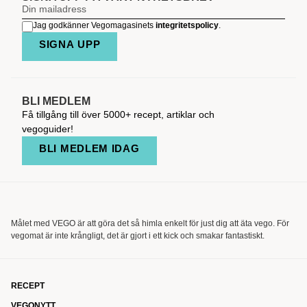
Jag godkänner Vegomagasinets
integritetspolicy
.
SIGNA UPP
BLI MEDLEM
Få tillgång till över 5000+ recept, artiklar och
vegoguider!
BLI MEDLEM IDAG
Målet med VEGO är att göra det så himla enkelt för just dig att äta vego. För
vegomat är inte krångligt, det är gjort i ett kick och smakar fantastiskt.
RECEPT
VEGONYTT