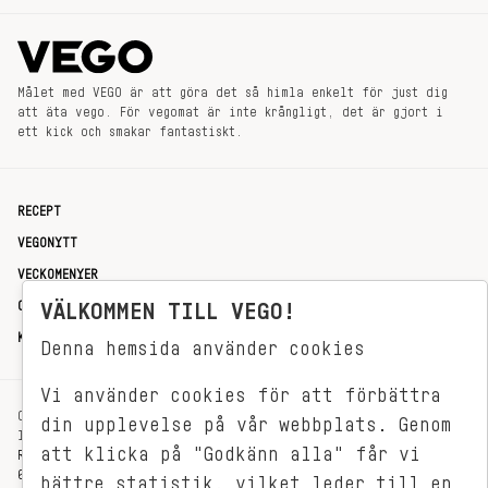
Målet med VEGO är att göra det så himla enkelt för just dig
att äta vego. För vegomat är inte krångligt, det är gjort i
ett kick och smakar fantastiskt.
RECEPT
VEGONYTT
VECKOMENYER
OM OSS
VÄLKOMMEN TILL VEGO!
KONTAKT
Denna hemsida använder cookies
Vi använder cookies för att förbättra
OXENSTIERNSGATAN 33
din upplevelse på vår webbplats. Genom
114 27 STOCKHOLM
att klicka på "Godkänn alla" får vi
REDAKTIONEN@VEGOMAGASINET.SE
08-799 62 01
bättre statistik, vilket leder till en