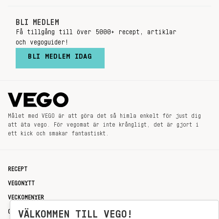
BLI MEDLEM
Få tillgång till över 5000+ recept, artiklar
och vegoguider!
BLI MEDLEM IDAG
Målet med VEGO är att göra det så himla enkelt för just dig
att äta vego. För vegomat är inte krångligt, det är gjort i
ett kick och smakar fantastiskt.
RECEPT
VEGONYTT
VECKOMENYER
OM OSS
VÄLKOMMEN TILL VEGO!