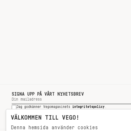
SIGNA UPP PÅ VÅRT NYHETSBREV
Jag godkänner Vegomagasinets
integritetspolicy
.
SIGNA UPP
VÄLKOMMEN TILL VEGO!
Denna hemsida använder cookies