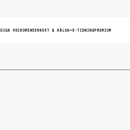
RDIGA VECKOMENYER
KOST & HÄLSA
E-TIDNING
PREMIUM