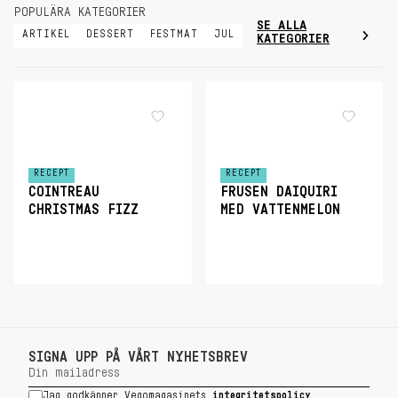
POPULÄRA KATEGORIER
SE ALLA
ARTIKEL
DESSERT
FESTMAT
JUL
KATEGORIER
RECEPT
RECEPT
COINTREAU
FRUSEN DAIQUIRI
CHRISTMAS FIZZ
MED VATTENMELON
SIGNA UPP PÅ VÅRT NYHETSBREV
Jag godkänner Vegomagasinets
integritetspolicy
.