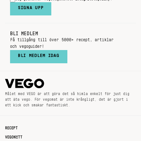
SIGNA UPP
BLI MEDLEM
Få tillgång till över 5000+ recept, artiklar
och vegoguider!
BLI MEDLEM IDAG
Målet med VEGO är att göra det så himla enkelt för just dig
att äta vego. För vegomat är inte krångligt, det är gjort i
ett kick och smakar fantastiskt.
RECEPT
VEGONYTT