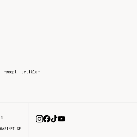
+ recept, artiklar
33
AGASINET.SE