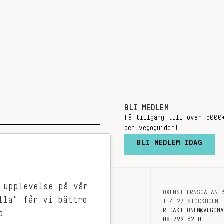
BLI MEDLEM
Få tillgång till över 5000
och vegoguider!
BLI MEDLEM IDAG
 upplevelse på vår
OXENSTIERNSGATAN 
OM OSS
lla" får vi bättre
114 27 STOCKHOLM
KONTAKT
REDAKTIONEN@VEGOM
d
08-799 62 01