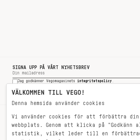
SIGNA UPP PÅ VÅRT NYHETSBREV
Jag godkänner Vegomagasinets
integritetspolicy
.
SIGNA UPP
VÄLKOMMEN TILL VEGO!
Denna hemsida använder cookies
Vi använder cookies för att förbättra din
RECEPT
webbplats. Genom att klicka på "Godkänn a
VEGONYTT
statistik, vilket leder till en förbättra
Målet med VEGO är att göra det så