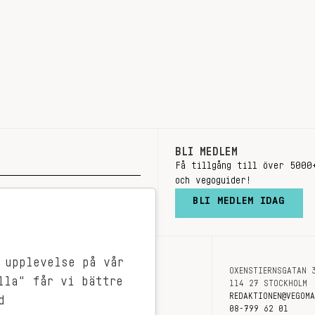
BLI MEDLEM
Få tillgång till över 5000
och vegoguider!
BLI MEDLEM IDAG
 upplevelse på vår
OXENSTIERNSGATAN 
OM OSS
lla" får vi bättre
114 27 STOCKHOLM
KONTAKT
REDAKTIONEN@VEGOM
d
08-799 62 01