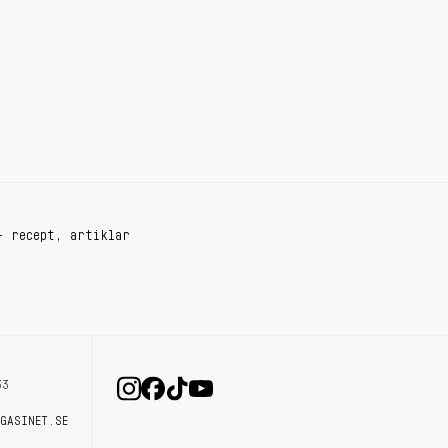
+ recept, artiklar
33
AGASINET.SE