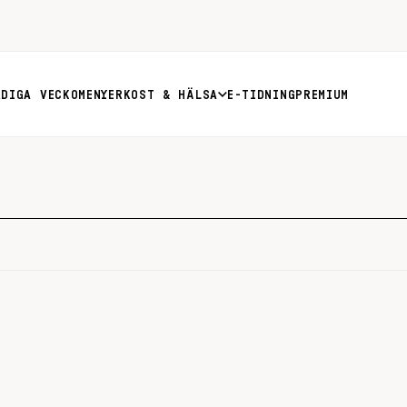
RDIGA VECKOMENYER
KOST & HÄLSA
E-TIDNING
PREMIUM