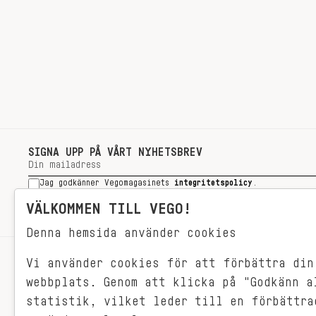
SIGNA UPP PÅ VÅRT NYHETSBREV
Jag godkänner Vegomagasinets
integritetspolicy
.
SIGNA UPP
VÄLKOMMEN TILL VEGO!
Denna hemsida använder cookies
Vi använder cookies för att förbättra din
RECEPT
webbplats. Genom att klicka på "Godkänn a
VEGONYTT
statistik, vilket leder till en förbättra
Målet med VEGO är att göra det så