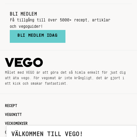
BLI MEDLEM
Få tillgång till över 5000+ recept, artiklar
och vegoguider!
BLI MEDLEM IDAG
Målet med VEGO är att göra det så himla enkelt för just dig
att äta vego. För vegomat är inte krångligt, det är gjort i
ett kick och smakar fantastiskt.
RECEPT
VEGONYTT
VECKOMENYER
OM OSS
VÄLKOMMEN TILL VEGO!